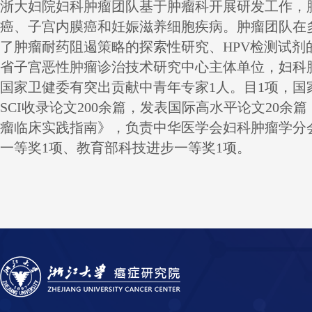
浙大妇院妇科肿瘤团队基于肿瘤科开展研发工作，
癌、子宫内膜癌和妊娠滋养细胞疾病。肿瘤团队在
了肿瘤耐药阻遏策略的探索性研究、
HPV
检测试剂
省子宫恶性肿瘤诊治技术研究中心主体单位，妇科肿
国家卫健委有突出贡献中青年专家
1
人
。目
1
项，国
SCI
收录论文
200
余篇，发表国际高水平论文
20
余篇
瘤临床实践指南》，负责中华医学会妇科肿瘤学分
一等奖
1
项、教育部科技进步一等奖
1
项。