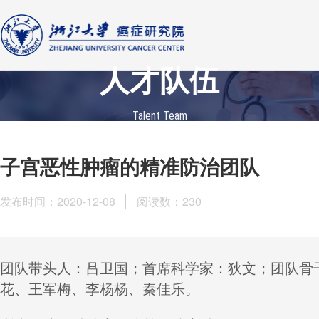
人才队伍
Talent Team
子宫恶性肿瘤的精准防治团队
发布时间：2020-12-08
阅读数：
230
团队带头人：
吕卫国；
首席科学家：
狄文；
团队骨
花
、
王军梅
、
李杨杨
、
秦佳乐。