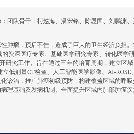
德
；团队骨干：
柯越海
、
潘宏铭
、
陈恩国、
刘鹏渊、
恶性肿瘤，预后不佳，造成了巨大的卫生经济负担。
域的资深医疗专家、基础医学研究专家、转化医学研
展开研究工作。旨在通过三年的培育周期，建立区域
建立低剂量
CT
检查、人工智能医学影像、
AI-ROSE
范化诊治，推广肺癌初级预防；构建
覆盖区域的
呼吸
的病理基础及发病机制。全面提升区域内肺部肿瘤疾