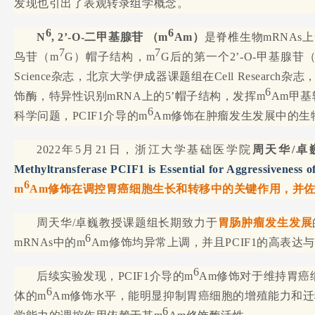
发现也引出了表观转录组学概念。
6
6
N
, 2’-O-二甲基腺苷 （m
Am）
是脊椎生物mRNAs
7
7
鸟苷（m
G）帽子结构，m
G后的第一个2’-O-甲基腺苷
Science杂志，北京大学伊成器课题组在Cell Resear
6
饰酶，特异性识别mRNA上的5’帽子结构，发挥m
Am甲基
6
科学问题，PCIF1介导的m
Am修饰在肿瘤发生发展中的生
2022年5月21日，浙江大学基础医学院
周天华/卓
Methyltransferase PCIF1 is Essential for Aggressiveness
6
m
Am修饰在调控胃癌细胞生长和转移中的关键作用，并佐证
周天华/卓巍教授课题组长期致力于
胃肠肿瘤发生发展
6
mRNAs中的m
Am修饰均异常上调，并且PCIF1的高表
6
后续实验发现，PCIF1介导的m
Am修饰对于维持胃癌
6
体的m
Am修饰水平，能明显抑制胃癌细胞的增殖能力和
6