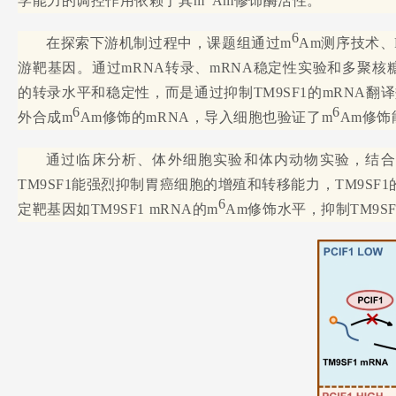
学能力的调控作用依赖于其m
Am修饰酶活性。
6
在探索下游机制过程中，课题组通过m
Am测序技术、
游靶基因。通过mRNA转录、mRNA稳定性实验和多聚核糖
的转录水平和稳定性，而是通过抑制TM9SF1的mRNA
6
6
外合成m
Am修饰的mRNA，导入细胞也验证了m
Am修饰
通过临床分析、体外细胞实验和体内动物实验，结合
TM9SF1能强烈抑制胃癌细胞的增殖和转移能力，TM9S
6
定靶基因如TM9SF1 mRNA的m
Am修饰水平，抑制TM9S