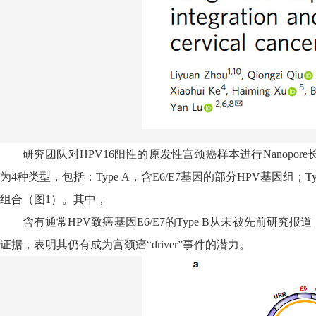
研究团队对
HPV16
阳性的原发性宫颈癌样本进行
Nanopore
为
4
种类型，包括：
Type A
，含
E6/E7
基因的部分
HPV
基因组；
T
组合（图
1
）。其中，
含有通常
HPV
致癌基因
E6/E7
的
Type B
从未被先前研究报道
证据，表明其仍有成为宫颈癌“
driver”
事件的潜力。